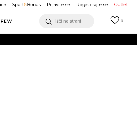
ice
Sport
&
Bonus
Prijavite se
Registrirajte se
Outlet
CREW
Išči na strani
0
R Sportswear
HV8695-017
ukaj!
2l.
12-13l.
14-15l.