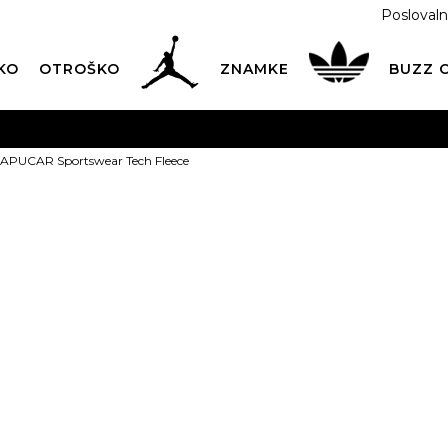
Poslovaln
KO
OTROŠKO
ZNAMKE
BUZZ
PREVZEM NA DPD PAKETOMATIH
SAMO
2,60€
.
KAPUCAR Sportswear Tech Fleece
BREZPLAČNA POŠTNINA
na vse nakupe nad 100 EUR
PIŠI NAM
online@buzzsneakers.si
NIKE KAPUCA
Tech Fleece
Izberite velikost:
t
7-8l.
9-10l.
11-1