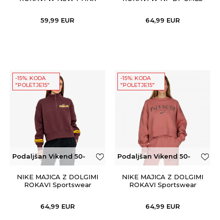
FLC CROP VNECK
FZ MIDLAYER WT
59,99
EUR
64,99
EUR
-15%: KODA
-15%: KODA
"POLETJE15"
"POLETJE15"
Podaljšan Vikend 50-
Podaljšan Vikend 50-
100€
100€
NIKE MAJICA Z DOLGIMI
NIKE MAJICA Z DOLGIMI
ROKAVI Sportswear
ROKAVI Sportswear
Phoenix
64,99
EUR
64,99
EUR