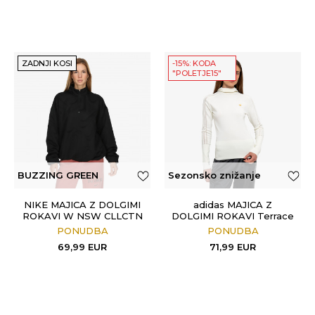
ZADNJI KOSI
-15%: KODA
"POLETJE15"
BUZZING GREEN
Sezonsko znižanje
NIKE MAJICA Z DOLGIMI
adidas MAJICA Z
ROKAVI W NSW CLLCTN
DOLGIMI ROKAVI Terrace
COZY LOGO QZ
PONUDBA
PONUDBA
69,99
EUR
71,99
EUR