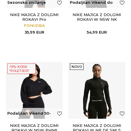
Sezonsko znižanje
Podaljšan Vikend do
50€
NIKE MAJICA Z DOLGIMI
NIKE MAJICA Z DOLGIMI
ROKAVI Pro
ROKAVI W NSW NK
CHLL KNT MRIB LS TOP
PONUDBA
35,99
EUR
54,99
EUR
-15%: KODA
NOVO
"POLETJE15"
Podaljšan Vikend 50-
100€
NIKE MAJICA Z DOLGIMI
NIKE MAJICA Z DOLGIMI
ROKAVI W NSW PHNX
ROKAVI W NP DF SMLS