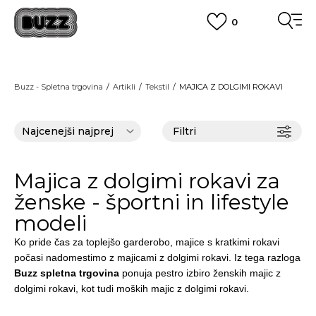
0
PREVZEM NA DPD PAKETOMATIH
SAMO
2,60€
.
BREZPLAČNA POŠTNINA
Buzz - Spletna trgovina
Artikli
Tekstil
MAJICA Z DOLGIMI ROKAVI
na vse nakupe nad 100 EUR
PIŠI NAM
online@buzzsneakers.si
Filtri
Majica z dolgimi rokavi za
ženske - športni in lifestyle
modeli
Ko pride čas za toplejšo garderobo,
majice s kratkimi rokavi
počasi nadomestimo z
majicami z dolgimi rokavi
. Iz tega razloga
Buzz
spletna trgovina
ponuja pestro izbiro
ženskih majic z
dolgimi rokavi
, kot tudi
moških majic z dolgimi rokavi
.