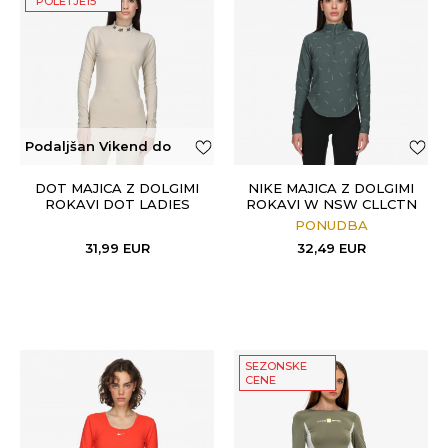
"POLETJE15"
Podaljšan Vikend do
50€
DOT MAJICA Z DOLGIMI
NIKE MAJICA Z DOLGIMI
ROKAVI DOT LADIES
ROKAVI W NSW CLLCTN
LONG SLEEVE T-SHIRT
LOGO HZ LS TOP
PONUDBA
31,99
EUR
32,49
EUR
SEZONSKE
CENE