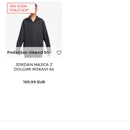
-15%: KODA
"POLETJE15"
Podaljšan Vikend 50-
100€
JORDAN MAJICA Z
DOLGIMI ROKAVI Air
Jordan
109,99
EUR