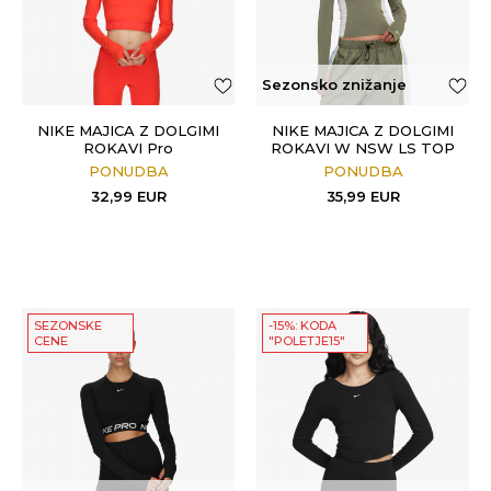
Sezonsko znižanje
NIKE MAJICA Z DOLGIMI
NIKE MAJICA Z DOLGIMI
ROKAVI Pro
ROKAVI W NSW LS TOP
SHOX
PONUDBA
PONUDBA
32,99
EUR
35,99
EUR
SEZONSKE
-15%: KODA
CENE
"POLETJE15"