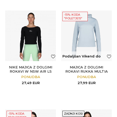
-15%: KODA
"POLETJE15"
Podaljšan Vikend do
50€
NIKE MAJICA Z DOLGIMI
MAJICA Z DOLGIMI
ROKAVI W NSW AIR LS
ROKAVI RUKKA MULTIA
TOP
PONUDBA
PONUDBA
27,49
EUR
27,99
EUR
-15%: KODA
ZADNJI KOSI