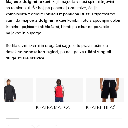
Majice z dolgimi rokavi
, ki jih najdete v naši spletni trgovini,
so totalno kul. Še bolj pa postanejo zanimive, če jih
kombinirate z drugimi oblačili iz ponudbe
Buzz
. Priporočamo
vam, da
majico z dolgimi rokavi
kombinirate s
spodnjim delom
trenirke
,
pajkicami
ali
hlačami
, hkrati pa nikar ne pozabite
na
jakne
in
superge
.
Bodite drzni, izvirni in drugačni saj je le to pravi način, da
dosežete
nepozaben izgled
, pa naj gre za
ulični slog
ali
druge stilske različice.
KRATKA MAJICA
KRATKE HLAČE