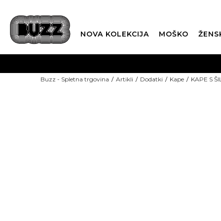
NOVA KOLEKCIJA
MOŠKO
ŽENS
Buzz - Spletna trgovina
Artikli
Dodatki
Kape
KAPE S Š