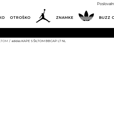
Poslovaln
KO
OTROŠKO
ZNAMKE
BUZZ
PREVZEM NA DPD PAKETOMATIH
SAMO
2,60€
.
ILTOM
adidas KAPE S ŠILTOM BBCAP LT NL
BREZPLAČNA POŠTNINA
na vse nakupe nad 100 EUR
PIŠI NAM
online@buzzsneakers.si
adidas KAPE 
BBCAP LT NL
17,99
EUR
Izberite velikost:
4-8l.
8-16l.
S