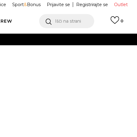
ice
Sport
&
Bonus
Prijavite se
Registrirajte se
Outlet
CREW
Išči na strani
0
S ŠILTOM
JN6589
Obvesti me o znižanju
/M
M/L
L/XL