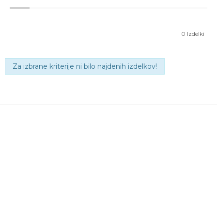
0
Izdelki
Za izbrane kriterije ni bilo najdenih izdelkov!