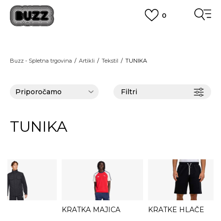
0
PREVZEM NA DPD PAKETOMATIH
SAMO
2,60€
.
BREZPLAČNA POŠTNINA
Buzz - Spletna trgovina
Artikli
Tekstil
TUNIKA
na vse nakupe nad 100 EUR
PIŠI NAM
online@buzzsneakers.si
Filtri
TUNIKA
KRATKA MAJICA
KRATKE HLAČE