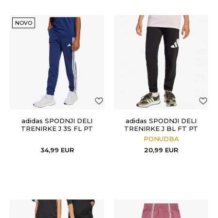
NOVO
adidas SPODNJI DELI
adidas SPODNJI DELI
TRENIRKE J 3S FL PT
TRENIRKE J BL FT PT
280
280
PONUDBA
34,99
EUR
20,99
EUR