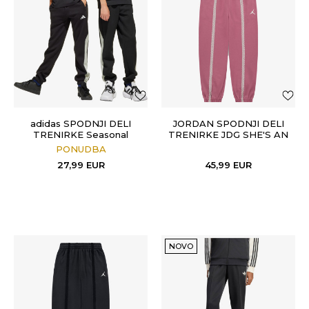
adidas SPODNJI DELI
JORDAN SPODNJI DELI
TRENIRKE Seasonal
TRENIRKE JDG SHE'S AN
Essentials Colorblock
ALL STAR FT PANT
PONUDBA
27,99
EUR
45,99
EUR
NOVO