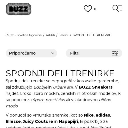
0
PREVZEM NA DPD PAKETOMATIH
SAMO
2,60€
.
BREZPLAČNA POŠTNINA
Buzz - Spletna trgovina
Artikli
Tekstil
SPODNJI DELI TRENIRKE
na vse nakupe nad 100 EUR
PIŠI NAM
online@buzzsneakers.si
Filtri
SPODNJI DELI TRENIRKE
Spodnji deli trenirke
so nepogrešljiv kos vsake garderobe,
saj združujejo
udobje
in
urbani stil
. V
BUZZ Sneakers
najdeš široko izbiro
moških
,
ženskih
in
otroških
modelov, ki
so popolni za
šport
,
prosti čas
ali vsakodnevno
ulično
modo
.
V ponudbi so vrhunske znamke, kot so
Nike
,
adidas
,
Ellesse
,
Juicy Couture
in
Napapijri
, ki poskrbijo za
udoben kroj
in
moderen videz
. Izbiraj med
klasičnimi