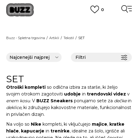
0
PREVZEM NA DPD PAKETOMATIH
SAMO
2,60€
.
BREZPLAČNA POŠTNINA
Buzz - Spletna trgovina
Artikli
Tekstil
SET
na vse nakupe nad 100 EUR
PIŠI NAM
online@buzzsneakers.si
Filtri
SET
Otroški kompleti
so odlična izbira za starše, ki želijo
svojim otrokom zagotoviti
udobje
in
trendovski videz
v
enem kosu
. V
BUZZ Sneakers
ponujamo
sete
za
dečke
in
deklice
, ki združujejo kakovostne materiale, funkcionalnost
in privlačen dizajn.
Na voljo so
Nike
kompleti, ki vključujejo
majice
,
kratke
hlače
,
kapucarje
in
trenirke
, idealne za šolo, igrišče ali
vsakodnevno nošenje. Ne glede na to, ali iščeš
športni