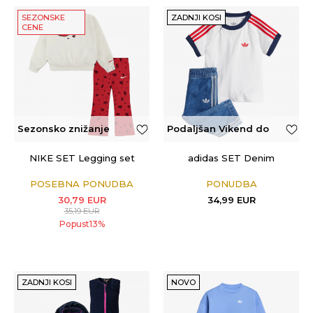
SEZONSKE
ZADNJI KOSI
CENE
Sezonsko znižanje
Podaljšan Vikend do
50€
NIKE SET Legging set
adidas SET Denim
POSEBNA PONUDBA
PONUDBA
30,79
EUR
34,99
EUR
35,19
EUR
Popust
13
%
ZADNJI KOSI
NOVO