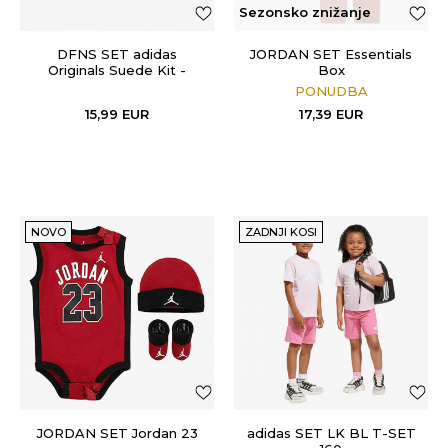
Sezonsko znižanje
DFNS SET adidas
JORDAN SET Essentials
Originals Suede Kit -
Box
suede maint
PONUDBA
15,99
EUR
17,39
EUR
NOVO
ZADNJI KOSI
JORDAN SET Jordan 23
adidas SET LK BL T-SET