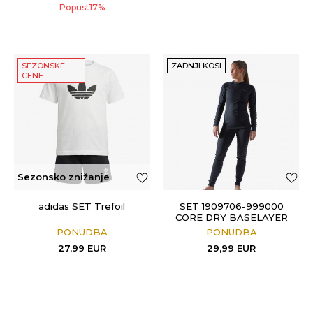
Popust
17
%
SEZONSKE
ZADNJI KOSI
CENE
Sezonsko znižanje
adidas SET Trefoil
SET 1909706-999000
CORE DRY BASELAYER
SET W
PONUDBA
PONUDBA
27,99
EUR
29,99
EUR