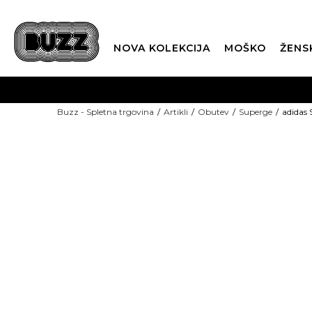
NOVA KOLEKCIJA
MOŠKO
ŽENS
Buzz - Spletna trgovina
Artikli
Obutev
Superge
adidas
NOVO