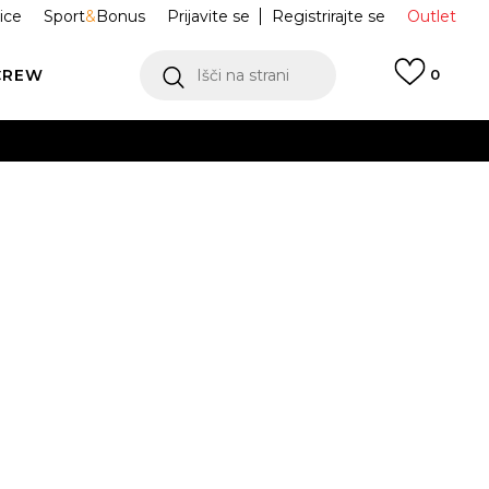
ice
Sport
&
Bonus
Prijavite se
Registrirajte se
Outlet
CREW
Išči na strani
0
ge ADISTAR
KK4248
L C
Obvesti me o znižanju
9
30
30.5
31
31.5