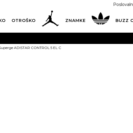
Poslovaln
KO
OTROŠKO
ZNAMKE
BUZZ
PREVZEM NA DPD PAKETOMATIH
SAMO
2,60€
.
 Superge ADISTAR CONTROL 5 EL C
BREZPLAČNA POŠTNINA
na vse nakupe nad 100 EUR
PIŠI NAM
online@buzzsneakers.si
adidas Super
CONTROL 5 E
69,99
EUR
Izberite velikost:
28
28.5
2