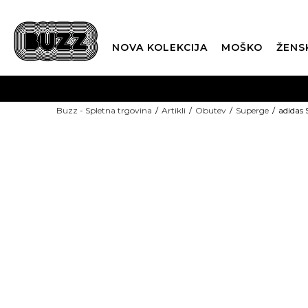
NOVA KOLEKCIJA
MOŠKO
ŽENS
Buzz - Spletna trgovina
Artikli
Obutev
Superge
adidas
NOVO