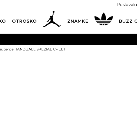
Poslovaln
KO
OTROŠKO
ZNAMKE
BUZZ
PREVZEM NA DPD PAKETOMATIH
SAMO
2,60€
.
 Superge HANDBALL SPEZIAL CF EL I
BREZPLAČNA POŠTNINA
na vse nakupe nad 100 EUR
PIŠI NAM
online@buzzsneakers.si
adidas Supe
SPEZIAL CF EL
59,99
EUR
Izberite velikost:
19
20
2