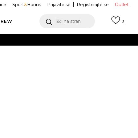
ice
Sport
&
Bonus
Prijavite se
Registrirajte se
Outlet
CREW
Išči na strani
0
rge HANDBALL
KI3944
 I
Obvesti me o znižanju
1
22
23
23.5
24