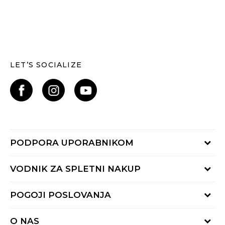
LET’S SOCIALIZE
PODPORA UPORABNIKOM
Oglejte si stanje naročila
VODNIK ZA SPLETNI NAKUP
Piši nam:
online@buzzsneakers.si
Način plačila
POGOJI POSLOVANJA
Pokliči nas: 01 777 45 44
Dostava
Pon-Pet 9-16h
Pogoji uporabe
Vračilo kupnine
O NAS