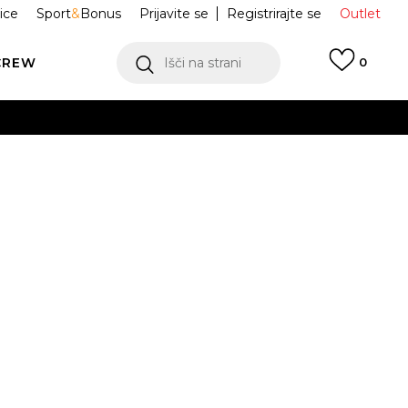
ice
Sport
&
Bonus
Prijavite se
Registrirajte se
Outlet
CREW
Išči na strani
0
E Superge
M1000C
ukaj!
Obvesti me o znižanju