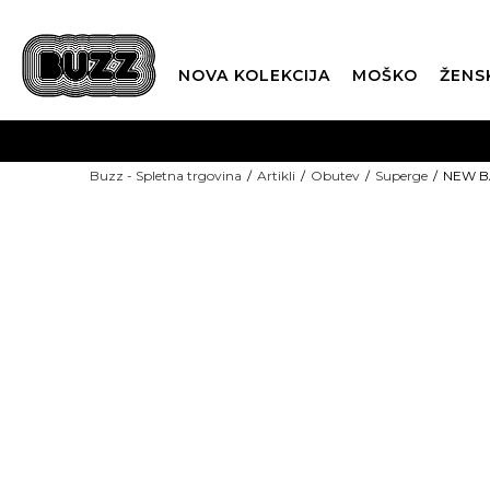
NOVA KOLEKCIJA
MOŠKO
ŽENS
Buzz - Spletna trgovina
Artikli
Obutev
Superge
NEW B
-15%: KODA "POLETJE15"