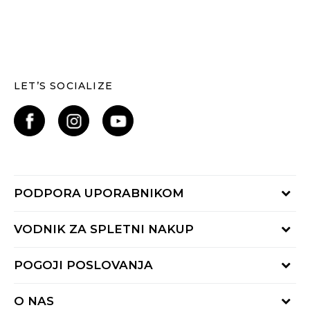
LET’S SOCIALIZE
PODPORA UPORABNIKOM
Oglejte si stanje naročila
VODNIK ZA SPLETNI NAKUP
Piši nam:
online@buzzsneakers.si
Način plačila
POGOJI POSLOVANJA
Pokliči nas: 01 777 45 44
Dostava
Pon-Pet 9-16h
Pogoji uporabe
Vračilo kupnine
O NAS