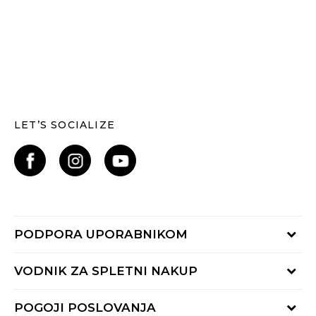
LET’S SOCIALIZE
PODPORA UPORABNIKOM
Oglejte si stanje naročila
VODNIK ZA SPLETNI NAKUP
Piši nam:
online@buzzsneakers.si
Način plačila
POGOJI POSLOVANJA