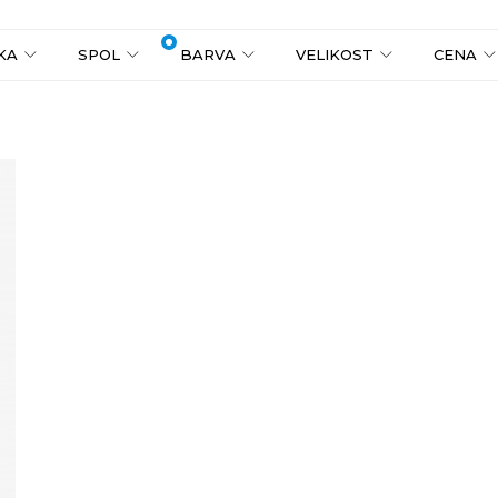
1
2
3
4
5
6
KA
SPOL
BARVA
VELIKOST
CENA