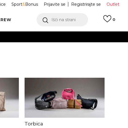
ice
Sport
&
Bonus
Prijavite se
Registrirajte se
Outlet
CREW
Išči na strani
0
Torbica
NOGAV