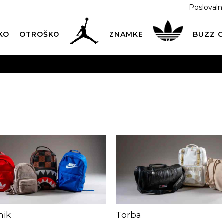
Poslovaln
KO
OTROŠKO
ZNAMKE
BUZZ
PREVZEM NA DPD PAKETOMATIH
SAMO
2,60€
.
BREZPLAČNA POŠTNINA
na vse nakupe nad 100 EUR
PIŠI NAM
online@buzzsneakers.si
nik
Torba