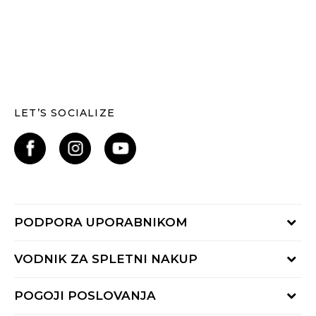
LET’S SOCIALIZE
PODPORA UPORABNIKOM
Oglejte si stanje naročila
VODNIK ZA SPLETNI NAKUP
Piši nam:
online@buzzsneakers.si
Način plačila
POGOJI POSLOVANJA
Pokliči nas: 01 777 45 44
Dostava