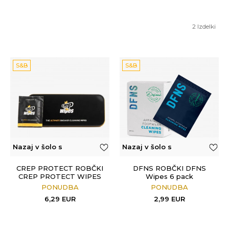
2
Izdelki
S&B
S&B
Nazaj v šolo s
Nazaj v šolo s
Sport&Bonus
Sport&Bonus
CREP PROTECT ROBČKI
DFNS ROBČKI DFNS
CREP PROTECT WIPES
Wipes 6 pack
PONUDBA
PONUDBA
6,29
EUR
2,99
EUR