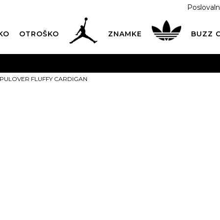
Poslovaln
KO
OTROŠKO
ZNAMKE
BUZZ
PREVZEM NA DPD PAKETOMATIH
SAMO
2,60€
.
s PULOVER FLUFFY CARDIGAN
BREZPLAČNA POŠTNINA
na vse nakupe nad 100 EUR
PIŠI NAM
online@buzzsneakers.si
adidas PULO
CARDIGAN
Izberite velikost:
2XS
XS
ARTIKEL NI VEČ