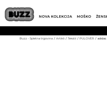
NOVA KOLEKCIJA
MOŠKO
ŽENS
Buzz - Spletna trgovina
Artikli
Tekstil
PULOVER
adida