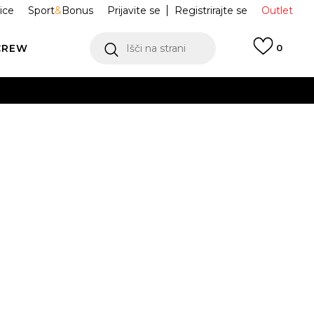
ice
Sport
&
Bonus
Prijavite se
Registrirajte se
Outlet
CREW
Išči na strani
0
VER FLUFFY
JW3644
S
M
L
XL
2XL
 NA VOLJO