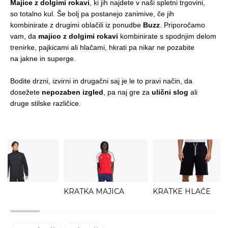
Majice z dolgimi rokavi
, ki jih najdete v naši spletni trgovini,
so totalno kul. Še bolj pa postanejo zanimive, če jih
kombinirate z drugimi oblačili iz ponudbe
Buzz
. Priporočamo
vam, da
majico z dolgimi rokavi
kombinirate s
spodnjim delom
trenirke
,
pajkicami
ali
hlačami
, hkrati pa nikar ne pozabite
na
jakne
in
superge
.
Bodite drzni, izvirni in drugačni saj je le to pravi način, da
dosežete
nepozaben izgled
, pa naj gre za
ulični slog
ali
druge stilske različice.
KRATKA MAJICA
KRATKE HLAČE