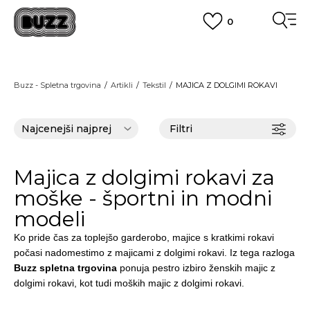
0
PREVZEM NA DPD PAKETOMATIH
SAMO
2,60€
.
BREZPLAČNA POŠTNINA
Buzz - Spletna trgovina
Artikli
Tekstil
MAJICA Z DOLGIMI ROKAVI
na vse nakupe nad 100 EUR
PIŠI NAM
online@buzzsneakers.si
Filtri
Majica z dolgimi rokavi za
moške - športni in modni
modeli
Ko pride čas za toplejšo garderobo,
majice s kratkimi rokavi
počasi nadomestimo z
majicami z dolgimi rokavi
. Iz tega razloga
Buzz
spletna trgovina
ponuja pestro izbiro
ženskih majic z
dolgimi rokavi
, kot tudi
moških majic z dolgimi rokavi
.