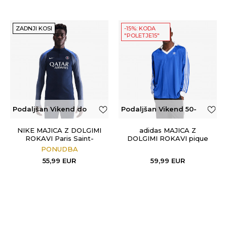
ZADNJI KOSI
-15%: KODA
"POLETJE15"
Podaljšan Vikend do
Podaljšan Vikend 50-
50€
100€
NIKE MAJICA Z DOLGIMI
adidas MAJICA Z
ROKAVI Paris Saint-
DOLGIMI ROKAVI pique
Germain
LS
PONUDBA
55,99
EUR
59,99
EUR