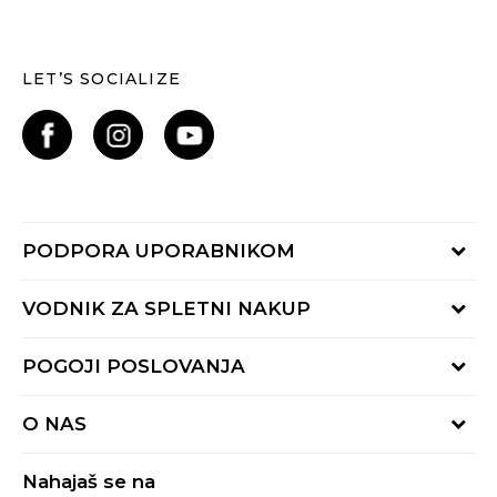
LET’S SOCIALIZE
PODPORA UPORABNIKOM
Oglejte si stanje naročila
VODNIK ZA SPLETNI NAKUP
Piši nam:
online@buzzsneakers.si
Način plačila
POGOJI POSLOVANJA
Pokliči nas: 01 777 45 44
Dostava
Pon-Pet 9-16h
Pogoji uporabe
Vračilo kupnine
O NAS
Splošna pravila zasebnosti
Reklamacija
BUZZ Koncept
Pravila Sport&Bonus programa
Nahajaš se na