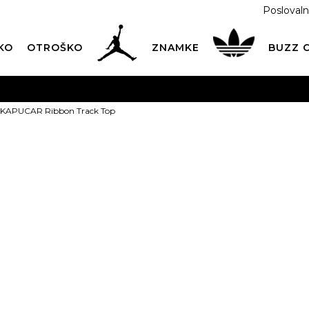
Poslovaln
KO
OTROŠKO
ZNAMKE
BUZZ
PREVZEM NA DPD PAKETOMATIH
SAMO
2,60€
.
s KAPUCAR Ribbon Track Top
BREZPLAČNA POŠTNINA
na vse nakupe nad 100 EUR
PIŠI NAM
online@buzzsneakers.si
adidas KAPU
Track Top
Izberite velikost:
2XS
XS
ARTIKEL NI VEČ