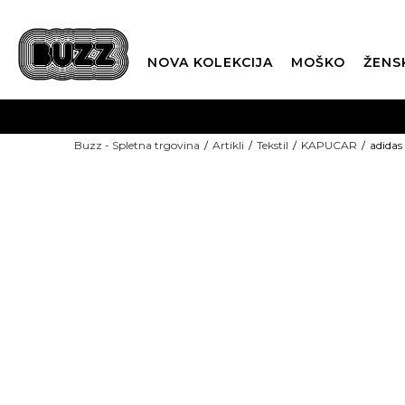
NOVA KOLEKCIJA
MOŠKO
ŽENS
Buzz - Spletna trgovina
Artikli
Tekstil
KAPUCAR
adida