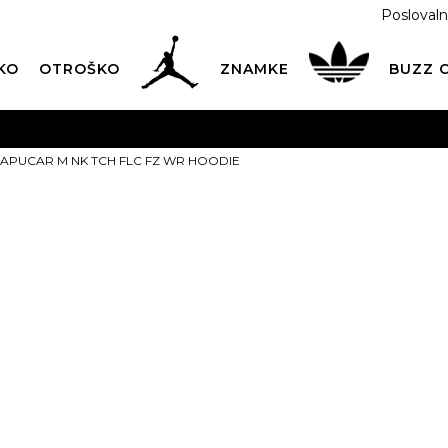
Poslovaln
KO
OTROŠKO
ZNAMKE
BUZZ
PREVZEM NA DPD PAKETOMATIH
SAMO
2,60€
.
KAPUCAR M NK TCH FLC FZ WR HOODIE
BREZPLAČNA POŠTNINA
na vse nakupe nad 100 EUR
PIŠI NAM
online@buzzsneakers.si
NIKE KAPUCA
FLC FZ WR H
Izberite velikost:
XS
S