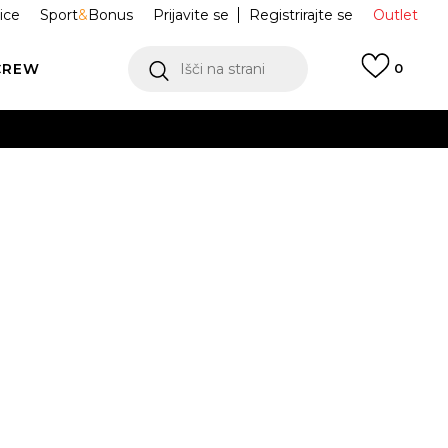
ice
Sport
&
Bonus
Prijavite se
Registrirajte se
Outlet
CREW
Išči na strani
0
R M NK TCH
FB7921-435
OODIE
M
L
XL
2XL
3XL
3XL