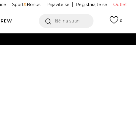
ice
Sport
&
Bonus
Prijavite se
Registrirajte se
Outlet
CREW
Išči na strani
0
 GIANNIS
FQ3680-700
 4
Obvesti me o znižanju
odajna cena:
89,99
EUR