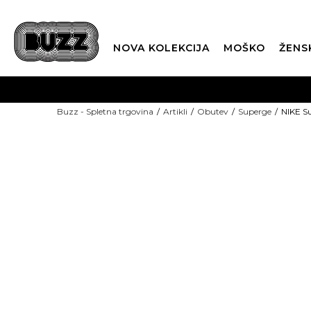
NOVA KOLEKCIJA
MOŠKO
ŽENS
Buzz - Spletna trgovina
Artikli
Obutev
Superge
NIKE S
ZADNJI KOSI