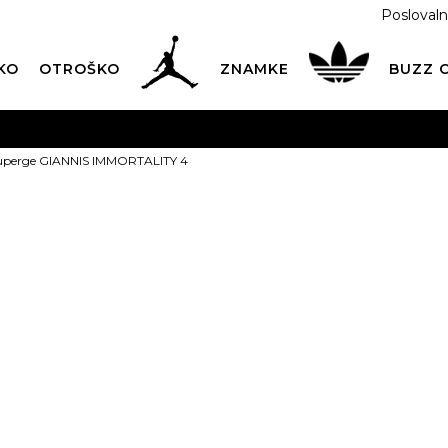
Poslovaln
KO
OTROŠKO
ZNAMKE
BUZZ
PREVZEM NA DPD PAKETOMATIH
SAMO
2,60€
.
uperge GIANNIS IMMORTALITY 4
BREZPLAČNA POŠTNINA
na vse nakupe nad 100 EUR
PIŠI NAM
online@buzzsneakers.si
NIKE Superge
IMMORTALITY
PONUDBA
62,99
EUR
Informativna malopr
Izberite velikost: