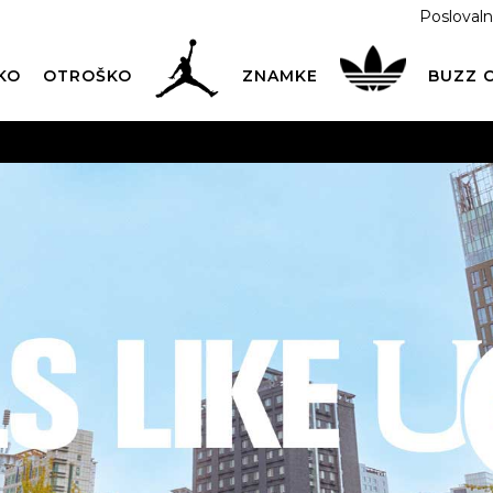
Poslovaln
KO
OTROŠKO
ZNAMKE
BUZZ
PREVZEM NA DPD PAKETOMATIH
SAMO
2,60€
.
BREZPLAČNA POŠTNINA
na vse nakupe nad 100 EUR
PIŠI NAM
online@buzzsneakers.si