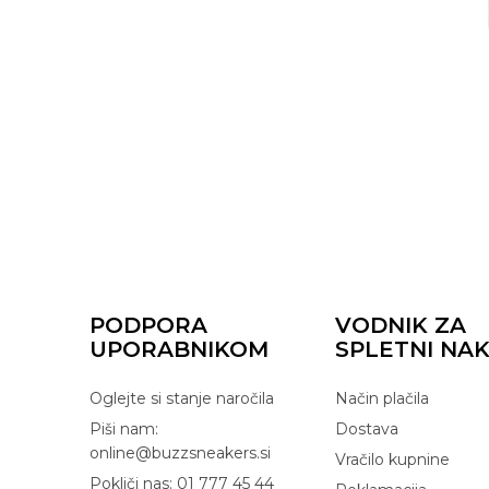
PODPORA
VODNIK ZA
UPORABNIKOM
SPLETNI NA
Oglejte si stanje naročila
Način plačila
Piši nam:
Dostava
online@buzzsneakers.si
Vračilo kupnine
Pokliči nas: 01 777 45 44