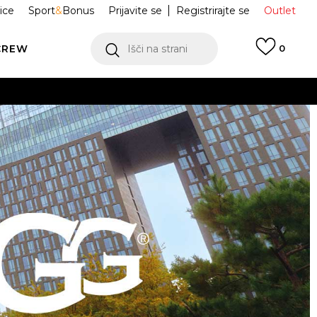
ice
Sport
&
Bonus
Prijavite se
Registrirajte se
Outlet
CREW
Išči na strani
0