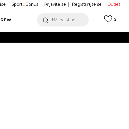
ice
Sport
&
Bonus
Prijavite se
Registrirajte se
Outlet
CREW
Išči na strani
0
IRKA Flight
75D383-EI8
l.
 NA VOLJO