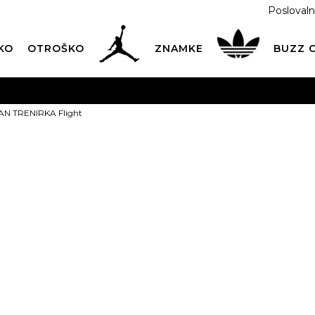
Poslovaln
KO
OTROŠKO
ZNAMKE
BUZZ
PREVZEM NA DPD PAKETOMATIH
SAMO
2,60€
.
N TRENIRKA Flight
BREZPLAČNA POŠTNINA
na vse nakupe nad 100 EUR
PIŠI NAM
online@buzzsneakers.si
JORDAN TREN
Izberite velikost:
18-24m.
3-4l.
2-3
ARTIKEL NI VEČ