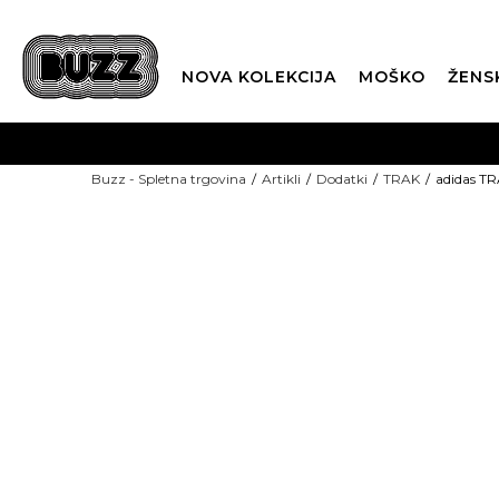
NOVA KOLEKCIJA
MOŠKO
ŽENS
Buzz - Spletna trgovina
Artikli
Dodatki
TRAK
adidas TR