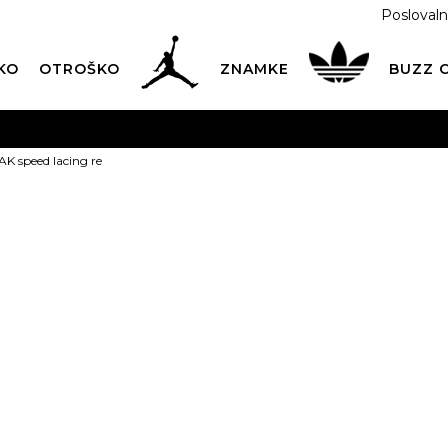
Poslovaln
KO
OTROŠKO
ZNAMKE
BUZZ
PREVZEM NA DPD PAKETOMATIH
SAMO
2,60€
.
AK speed lacing re
BREZPLAČNA POŠTNINA
na vse nakupe nad 100 EUR
PIŠI NAM
online@buzzsneakers.si
adidas TRAK s
PONUDBA
4,79
EUR
Informativna malopr
Izberite velikost:
Univ.