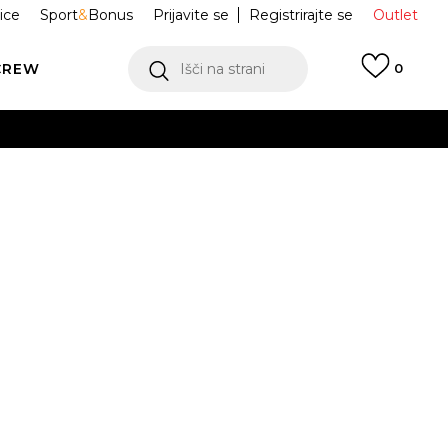
ice
Sport
&
Bonus
Prijavite se
Registrirajte se
Outlet
CREW
Išči na strani
0
peed lacing re
D82293
Obvesti me o znižanju
odajna cena:
11,99
EUR