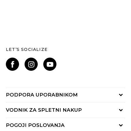
LET’S SOCIALIZE
PODPORA UPORABNIKOM
Oglejte si stanje naročila
VODNIK ZA SPLETNI NAKUP
Piši nam:
online@buzzsneakers.si
Način plačila
POGOJI POSLOVANJA
Pokliči nas: 01 777 45 44
Dostava