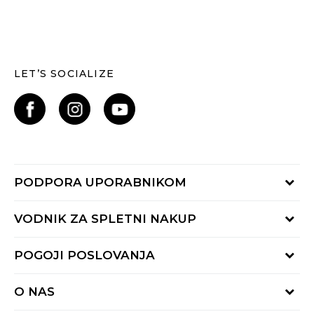
LET’S SOCIALIZE
PODPORA UPORABNIKOM
Oglejte si stanje naročila
VODNIK ZA SPLETNI NAKUP
Piši nam:
online@buzzsneakers.si
Način plačila
POGOJI POSLOVANJA
Pokliči nas: 01 777 45 44
Dostava
Pon-Pet 9-16h
Pogoji uporabe
Vračilo kupnine
O NAS
Splošna pravila zasebnosti
Reklamacija