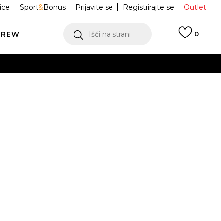
ice
Sport
&
Bonus
Prijavite se
Registrirajte se
Outlet
CREW
Išči na strani
0
ge Air Jordan
HQ3950-006
ukaj!
Obvesti me o znižanju
odajna cena:
139,99
EUR