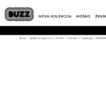
NOVA KOLEKCIJA
MOŠKO
ŽENS
Buzz - Spletna trgovina
Artikli
Obutev
Superge
JORDAN
SEZONSKE CENE