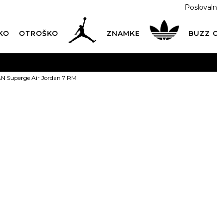
Poslovaln
KO
OTROŠKO
ZNAMKE
BUZZ
PREVZEM NA DPD PAKETOMATIH
SAMO
2,60€
.
 Superge Air Jordan 7 RM
BREZPLAČNA POŠTNINA
na vse nakupe nad 100 EUR
PIŠI NAM
online@buzzsneakers.si
JORDAN Super
7 RM
PONUDBA
t
111,99
EUR
Informativna malopr