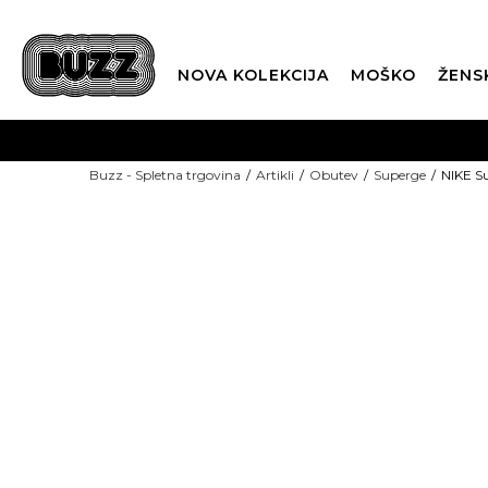
NOVA KOLEKCIJA
MOŠKO
ŽENS
Buzz - Spletna trgovina
Artikli
Obutev
Superge
NIKE S