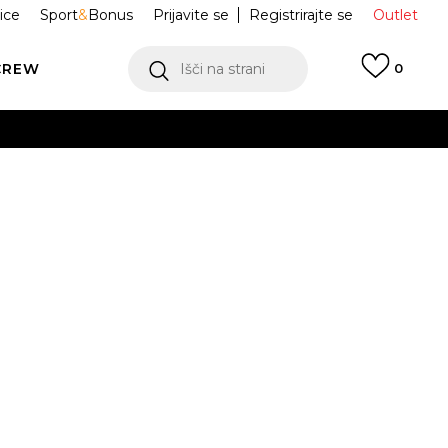
ice
Sport
&
Bonus
Prijavite se
Registrirajte se
Outlet
CREW
Išči na strani
0
 SB Shane
BV0657-404
.5
39
40
40.5
41
3
44
44.5
45
45.5