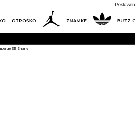
Poslovaln
KO
OTROŠKO
ZNAMKE
BUZZ
PREVZEM NA DPD PAKETOMATIH
SAMO
2,60€
.
uperge SB Shane
BREZPLAČNA POŠTNINA
na vse nakupe nad 100 EUR
PIŠI NAM
online@buzzsneakers.si
NIKE Superge
Izberite velikost:
37.5
38
38
42
42.5
4
46
47.5