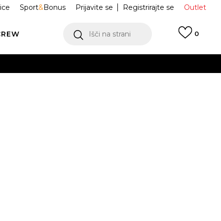
ice
Sport
&
Bonus
Prijavite se
Registrirajte se
Outlet
CREW
Išči na strani
0
E SPODNJI
WB62983A-PHK
E Trackside
Obvesti me o znižanju