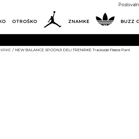
Poslovaln
KO
OTROŠKO
ZNAMKE
BUZZ
PREVZEM NA DPD PAKETOMATIH
SAMO
2,60€
.
NIRKE
NEW BALANCE SPODNJI DELI TRENIRKE Trackside Fleece Pant
BREZPLAČNA POŠTNINA
na vse nakupe nad 100 EUR
PIŠI NAM
online@buzzsneakers.si
NEW BALANC
DELI TRENIRK
Fleece Pant
64,99
EUR
Izberite velikost: