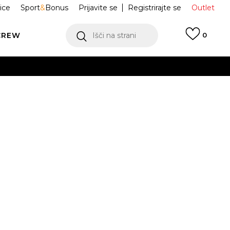
ice
Sport
&
Bonus
Prijavite se
Registrirajte se
Outlet
CREW
Išči na strani
0
JI DELI
IY6777
 SZN
S
S/S
M
XS/S
L
S/S
XS/S
/S
XL/S
XL
/S
XL/S