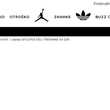
Poslovaln
KO
OTROŠKO
ZNAMKE
BUZZ
PREVZEM NA DPD PAKETOMATIH
SAMO
2,60€
.
NIRKE
adidas SPODNJI DELI TRENIRKE All SZN
BREZPLAČNA POŠTNINA
na vse nakupe nad 100 EUR
PIŠI NAM
online@buzzsneakers.si
adidas SPODN
TRENIRKE All
Izberite velikost:
2XS
XS
2XS-S
L/S
M
L/S
M