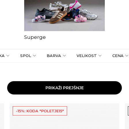
Superge
KA
SPOL
BARVA
VELIKOST
CENA
PRIKAŽI PREJŠNJE
-15%: KODA "POLETJE15"