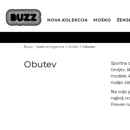
NOVA KOLEKCIJA
MOŠKO
ŽENS
Buzz - Spletna trgovina
Artikli
Obutev
Obutev
Športna o
čevljev, 
modele, 
nudijo zaš
Na voljo 
najbolj v
Preveri n