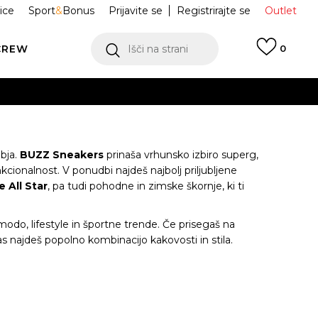
ice
Sport
&
Bonus
Prijavite se
Registrirajte se
Outlet
CREW
Išči na strani
0
obja.
BUZZ Sneakers
prinaša vrhunsko izbiro
superg
,
nkcionalnost. V ponudbi najdeš najbolj priljubljene
 All Star
, pa tudi pohodne in zimske škornje, ki ti
 modo, lifestyle in športne trende. Če prisegaš na
as najdeš popolno kombinacijo kakovosti in stila.