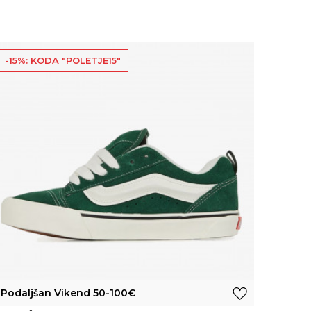
-15%: KODA "POLETJE15"
Podaljšan Vikend 50-100€