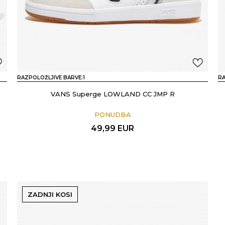
RAZPOLOŽLJIVE BARVE:
1
RA
VANS Superge LOWLAND CC JMP R
PONUDBA
49,99
EUR
ZADNJI KOSI