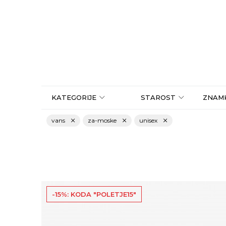
KATEGORIJE
STAROST
ZNAM
vans
za-moske
unisex
-15%: KODA "POLETJE15"