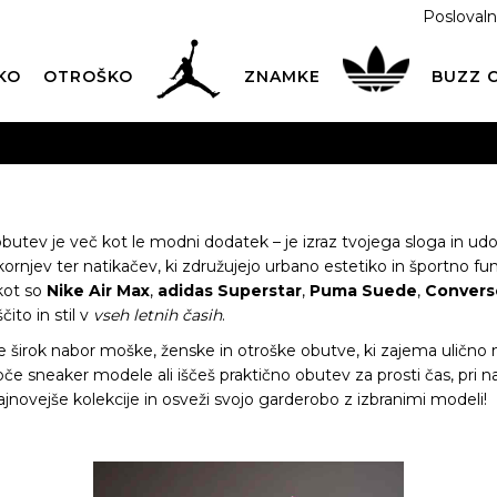
Poslovaln
KO
OTROŠKO
ZNAMKE
BUZZ
PREVZEM NA DPD PAKETOMATIH
SAMO
2,60€
.
BREZPLAČNA POŠTNINA
na vse nakupe nad 100 EUR
PIŠI NAM
online@buzzsneakers.si
butev je več kot le
modni dodatek
– je izraz tvojega sloga in ud
škornjev ter
natikačev
, ki združujejo urbano estetiko in športno fu
kot so
Nike Air Max
,
adidas Superstar
,
Puma Suede
,
Converse
čito in stil v
vseh letnih časih
.
je širok nabor
moške
,
ženske
in
otroške obutve
, ki zajema ulično
roče sneaker modele ali iščeš praktično obutev za prosti čas, pri n
ajnovejše kolekcije in osveži svojo garderobo z izbranimi modeli!