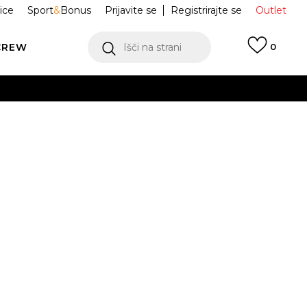
ice
Sport
&
Bonus
Prijavite se
Registrirajte se
Outlet
CREW
Išči na strani
0
e U NK ED PLS
HJ9378-902
ORT 144
-46
46-50
 NA VOLJO