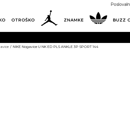
Poslovaln
KO
OTROŠKO
ZNAMKE
BUZZ
PREVZEM NA DPD PAKETOMATIH
SAMO
2,60€
.
avice
NIKE Nogavice U NK ED PLS ANKLE 3P SPORT 144
BREZPLAČNA POŠTNINA
na vse nakupe nad 100 EUR
PIŠI NAM
online@buzzsneakers.si
NIKE Nogavic
ANKLE 3P SP
Izberite velikost:
34-38
38-42
42
ARTIKEL NI VEČ