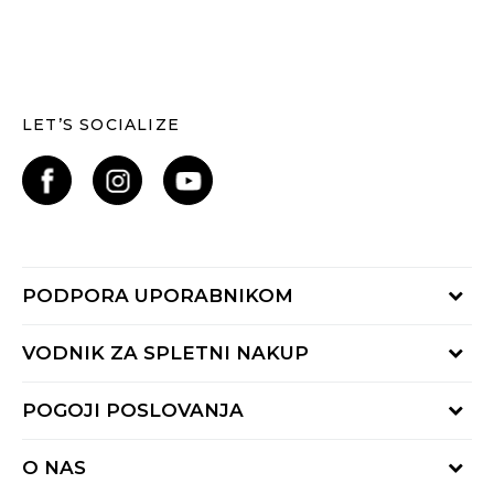
LET’S SOCIALIZE
PODPORA UPORABNIKOM
Oglejte si stanje naročila
VODNIK ZA SPLETNI NAKUP
Piši nam:
online@buzzsneakers.si
Način plačila
POGOJI POSLOVANJA
Pokliči nas: 01 777 45 44
Dostava
Pon-Pet 9-16h
Pogoji uporabe
Vračilo kupnine
O NAS
Splošna pravila zasebnosti
Reklamacija