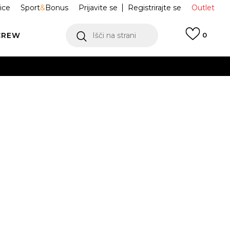
ice
Sport
&
Bonus
Prijavite se
Registrirajte se
Outlet
CREW
Išči na strani
0
D Nahrbtnik
910B8785NSZ
rt Deux
ukaj!
Obvesti me o znižanju