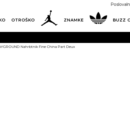
Poslovaln
KO
OTROŠKO
ZNAMKE
BUZZ
PREVZEM NA DPD PAKETOMATIH
SAMO
2,60€
.
YGROUND Nahrbtnik Fine China Part Deux
BREZPLAČNA POŠTNINA
na vse nakupe nad 100 EUR
PIŠI NAM
online@buzzsneakers.si
SPRAYGROUN
Fine China Pa
POSEBNA PONUDBA
t
Popust
13
%
94,49
EUR