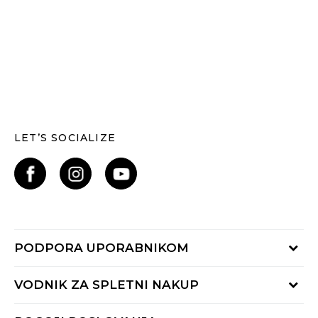
LET’S SOCIALIZE
PODPORA UPORABNIKOM
Oglejte si stanje naročila
VODNIK ZA SPLETNI NAKUP
Piši nam:
online@buzzsneakers.si
Način plačila