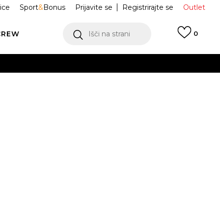
ice
Sport
&
Bonus
Prijavite se
Registrirajte se
Outlet
CREW
Išči na strani
0
nik W NSW
CW9301-019
MINI BKPK
 NA VOLJO