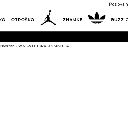
Poslovaln
KO
OTROŠKO
ZNAMKE
BUZZ
PREVZEM NA DPD PAKETOMATIH
SAMO
2,60€
.
 Nahrbtnik W NSW FUTURA 365 MINI BKPK
BREZPLAČNA POŠTNINA
na vse nakupe nad 100 EUR
PIŠI NAM
online@buzzsneakers.si
NIKE Nahrbt
FUTURA 365 
Izberite velikost:
Univ.
ARTIKEL NI VEČ