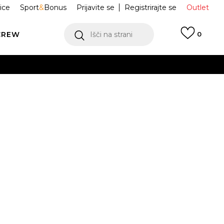
ice
Sport
&
Bonus
Prijavite se
Registrirajte se
Outlet
CREW
Išči na strani
0
KA MAJICA
KS4234
ONGUE
Obvesti me o znižanju
M
L
XL
2XL