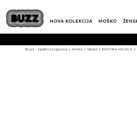
NOVA KOLEKCIJA
MOŠKO
ŽENS
Buzz - Spletna trgovina
Artikli
Tekstil
KRATKA MAJICA
NOVO