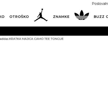
Poslovaln
KO
OTROŠKO
ZNAMKE
BUZZ
PREVZEM NA DPD PAKETOMATIH
SAMO
2,60€
.
adidas KRATKA MAJICA CAMO TEE TONGUE
BREZPLAČNA POŠTNINA
na vse nakupe nad 100 EUR
PIŠI NAM
online@buzzsneakers.si
adidas KRAT
CAMO TEE T
29,99
EUR
Izberite velikost:
XS
S