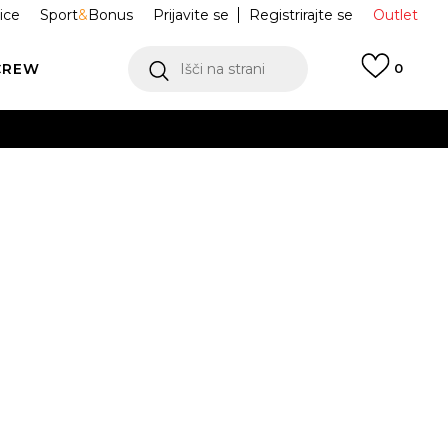
ice
Sport
&
Bonus
Prijavite se
Registrirajte se
Outlet
CREW
Išči na strani
0
e Superstar ST
KI3511
Obvesti me o znižanju
2/3
37 1/3
38
38 2/3
39 1/3