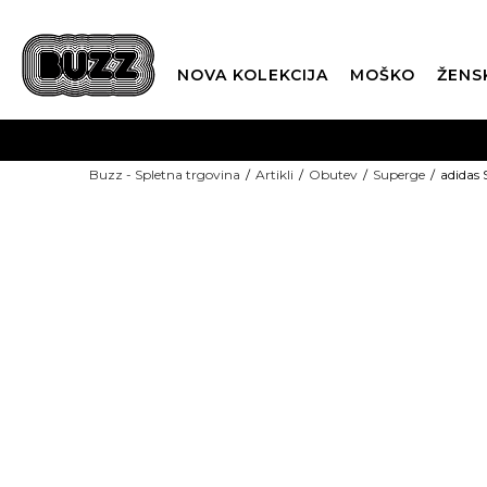
NOVA KOLEKCIJA
MOŠKO
ŽENS
Buzz - Spletna trgovina
Artikli
Obutev
Superge
adidas 
NOVO