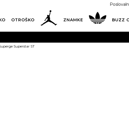
Poslovaln
KO
OTROŠKO
ZNAMKE
BUZZ
PREVZEM NA DPD PAKETOMATIH
SAMO
2,60€
.
Superge Superstar ST
BREZPLAČNA POŠTNINA
na vse nakupe nad 100 EUR
PIŠI NAM
online@buzzsneakers.si
adidas Superg
119,99
EUR
Izberite velikost:
35.5
36
36 