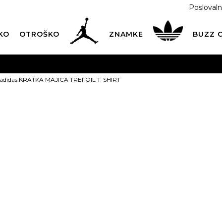
Poslovaln
KO
OTROŠKO
ZNAMKE
BUZZ
PREVZEM NA DPD PAKETOMATIH
SAMO
2,60€
.
adidas KRATKA MAJICA TREFOIL T-SHIRT
BREZPLAČNA POŠTNINA
na vse nakupe nad 100 EUR
PIŠI NAM
online@buzzsneakers.si
adidas KRAT
TREFOIL T-SH
32,99
EUR