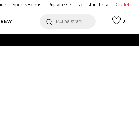
ice
Sport
&
Bonus
Prijavite se
Registrirajte se
Outlet
CREW
Išči na strani
0
KA MAJICA
IM4506
IRT
Obvesti me o znižanju