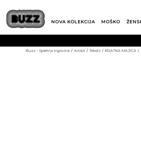
NOVA KOLEKCIJA
MOŠKO
ŽENS
Buzz - Spletna trgovina
Artikli
Tekstil
KRATKA MAJICA
-15%: KODA "POLETJE15"