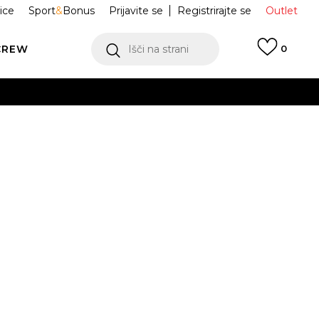
ice
Sport
&
Bonus
Prijavite se
Registrirajte se
Outlet
CREW
Išči na strani
0
TKA MAJICA
95D844-001
Obvesti me o znižanju
odajna cena:
29,99
EUR