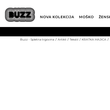
NOVA KOLEKCIJA
MOŠKO
ŽENS
Buzz - Spletna trgovina
Artikli
Tekstil
KRATKA MAJICA
-15%: KODA "POLETJE15"