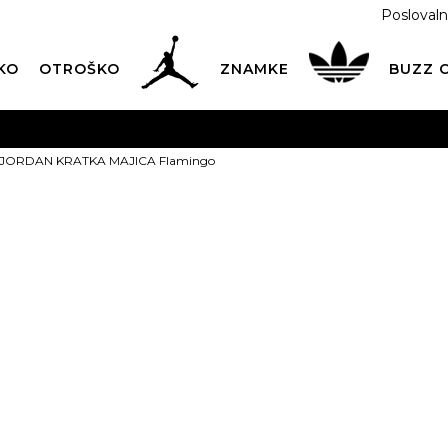
Poslovaln
KO
OTROŠKO
ZNAMKE
BUZZ
PREVZEM NA DPD PAKETOMATIH
SAMO
2,60€
.
JORDAN KRATKA MAJICA Flamingo
BREZPLAČNA POŠTNINA
na vse nakupe nad 100 EUR
PIŠI NAM
online@buzzsneakers.si
JORDAN KRA
Flamingo
PONUDBA
14,99
EUR
Informativna malopr