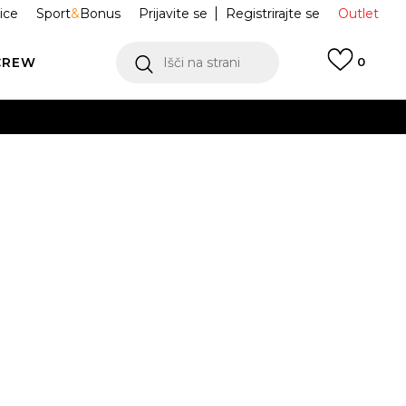
ice
Sport
&
Bonus
Prijavite se
Registrirajte se
Outlet
CREW
Išči na strani
0
 MAJICA Heart
HM6323-100
2l.
12-13l.
14-15l.
 NA VOLJO