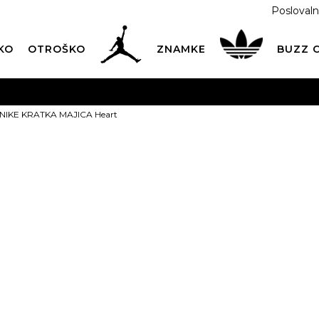
Poslovaln
KO
OTROŠKO
ZNAMKE
BUZZ
PREVZEM NA DPD PAKETOMATIH
SAMO
2,60€
.
NIKE KRATKA MAJICA Heart
BREZPLAČNA POŠTNINA
na vse nakupe nad 100 EUR
PIŠI NAM
online@buzzsneakers.si
NIKE KRATKA
Izberite velikost:
7-8l.
9-10l.
11-1
ARTIKEL NI VEČ