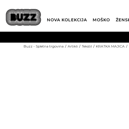
NOVA KOLEKCIJA
MOŠKO
ŽENS
Buzz - Spletna trgovina
Artikli
Tekstil
KRATKA MAJICA