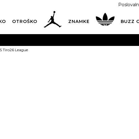
Poslovaln
KO
OTROŠKO
ZNAMKE
BUZZ
PREVZEM NA DPD PAKETOMATIH
SAMO
2,60€
.
S Tiro26 League
BREZPLAČNA POŠTNINA
na vse nakupe nad 100 EUR
PIŠI NAM
online@buzzsneakers.si
adidas DRES 
24,99
EUR
Izberite velikost:
M-T
2XL-T
X