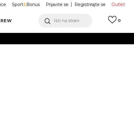
ice
Sport
&
Bonus
Prijavite se
Registrirajte se
Outlet
CREW
Išči na strani
0
Tiro26 League
KB1352
Obvesti me o znižanju
S
3XL-T
S
M
L