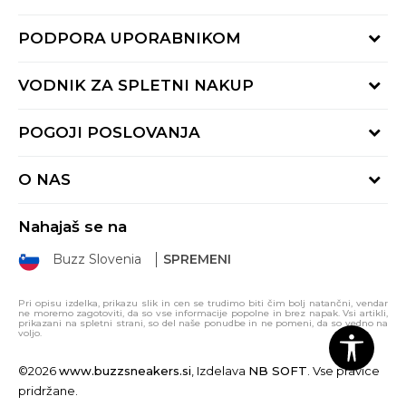
PODPORA UPORABNIKOM
Oglejte si stanje naročila
VODNIK ZA SPLETNI NAKUP
Piši nam:
online@buzzsneakers.si
Način plačila
POGOJI POSLOVANJA
Pokliči nas: 01 777 45 44
Dostava
Pon-Pet 9-16h
Pogoji uporabe
Vračilo kupnine
O NAS
Splošna pravila zasebnosti
Reklamacija
BUZZ Koncept
Pravila Sport&Bonus programa
Nahajaš se na
BUZZ Znamke
Pravica do vračila
Buzz Slovenia
SPREMENI
BUZZ Crew
BUZZ Trgovine
Pri opisu izdelka, prikazu slik in cen se trudimo biti čim bolj natančni, vendar
ne moremo zagotoviti, da so vse informacije popolne in brez napak. Vsi artikli,
Postani del ekipe
prikazani na spletni strani, so del naše ponudbe in ne pomeni, da so vedno na
voljo.
Sitemap
©2026
www.buzzsneakers.si
, Izdelava
NB SOFT
. Vse pravice
pridržane.