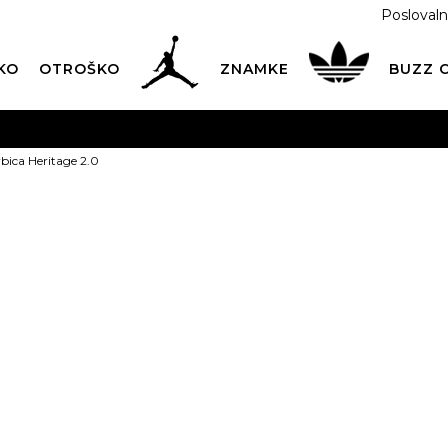
Poslovaln
KO
OTROŠKO
ZNAMKE
BUZZ
PREVZEM NA DPD PAKETOMATIH
SAMO
2,60€
.
bica Heritage 2.0
BREZPLAČNA POŠTNINA
na vse nakupe nad 100 EUR
PIŠI NAM
online@buzzsneakers.si
NIKE Torbica 
27,99
EUR
Izberite velikost:
Univ.