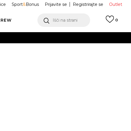
ice
Sport
&
Bonus
Prijavite se
Registrirajte se
Outlet
CREW
Išči na strani
0
Heritage 2.0
IB4378-627
Obvesti me o znižanju