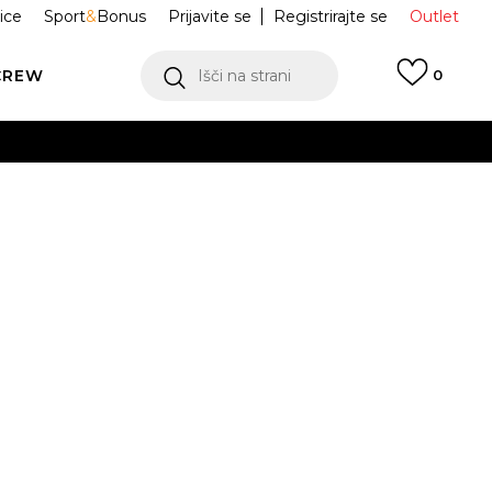
ice
Sport
&
Bonus
Prijavite se
Registrirajte se
Outlet
CREW
Išči na strani
0
RE Torba
BEJL58770WPOSP9
o Hobo
er Pink
ukaj!
Obvesti me o znižanju