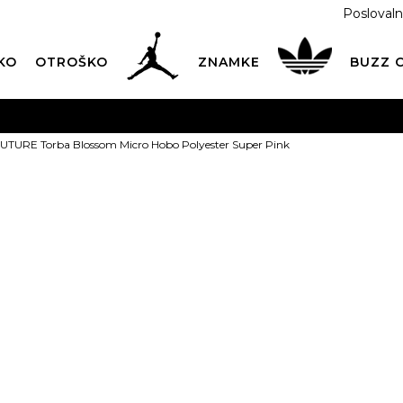
Poslovaln
KO
OTROŠKO
ZNAMKE
BUZZ
PREVZEM NA DPD PAKETOMATIH
SAMO
2,60€
.
UTURE Torba Blossom Micro Hobo Polyester Super Pink
BREZPLAČNA POŠTNINA
na vse nakupe nad 100 EUR
PIŠI NAM
online@buzzsneakers.si
JUICY COUTU
Blossom Micr
Polyester Sup
PONUDBA
t
62,99
EUR