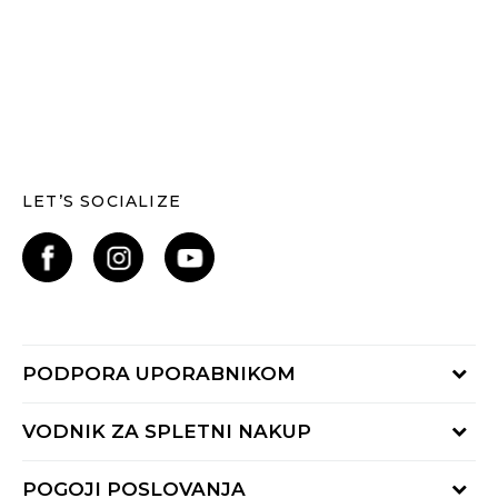
LET’S SOCIALIZE
PODPORA UPORABNIKOM
Oglejte si stanje naročila
VODNIK ZA SPLETNI NAKUP
Piši nam:
online@buzzsneakers.si
Način plačila
POGOJI POSLOVANJA