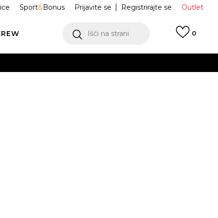
ice
Sport
&
Bonus
Prijavite se
Registrirajte se
Outlet
CREW
Išči na strani
0
ge Jordan 1
II1256-400
ukaj!
Obvesti me o znižanju
odajna cena:
89,99
EUR