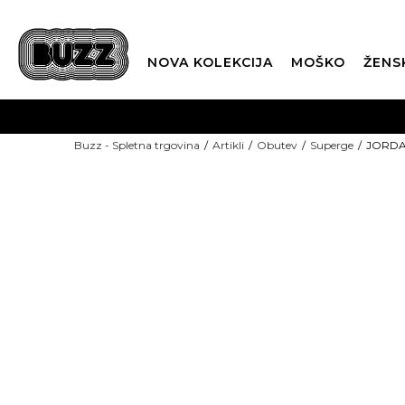
NOVA KOLEKCIJA
MOŠKO
ŽENS
Buzz - Spletna trgovina
Artikli
Obutev
Superge
JORDAN
SEZONSKE CENE