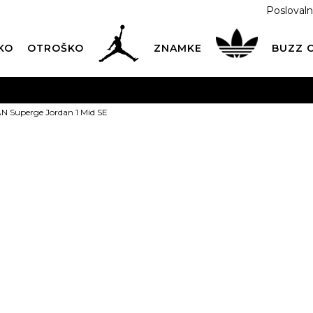
Poslovaln
KO
OTROŠKO
ZNAMKE
BUZZ
PREVZEM NA DPD PAKETOMATIH
SAMO
2,60€
.
 Superge Jordan 1 Mid SE
BREZPLAČNA POŠTNINA
na vse nakupe nad 100 EUR
PIŠI NAM
online@buzzsneakers.si
JORDAN Super
Mid SE
PONUDBA
t
62,99
EUR
Informativna malopr