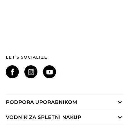
LET’S SOCIALIZE
PODPORA UPORABNIKOM
Oglejte si stanje naročila
VODNIK ZA SPLETNI NAKUP
Piši nam:
online@buzzsneakers.si
Način plačila