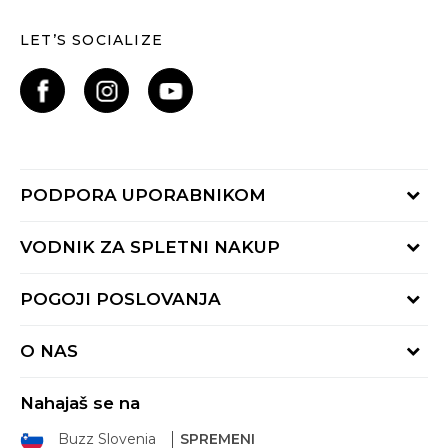
LET’S SOCIALIZE
PODPORA UPORABNIKOM
Oglejte si stanje naročila
VODNIK ZA SPLETNI NAKUP
Piši nam:
online@buzzsneakers.si
Način plačila
POGOJI POSLOVANJA
Pokliči nas: 01 777 45 44
Dostava
Pon-Pet 9-16h
Pogoji uporabe
Vračilo kupnine
O NAS
Splošna pravila zasebnosti
Reklamacija
BUZZ Koncept
Pravila Sport&Bonus programa
Nahajaš se na
BUZZ Znamke
Pravica do vračila
Buzz Slovenia
SPREMENI
BUZZ Crew