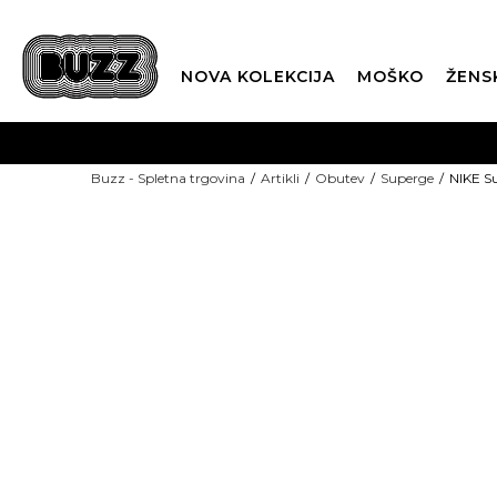
NOVA KOLEKCIJA
MOŠKO
ŽENS
Buzz - Spletna trgovina
Artikli
Obutev
Superge
NIKE Su
SEZONSKE CENE