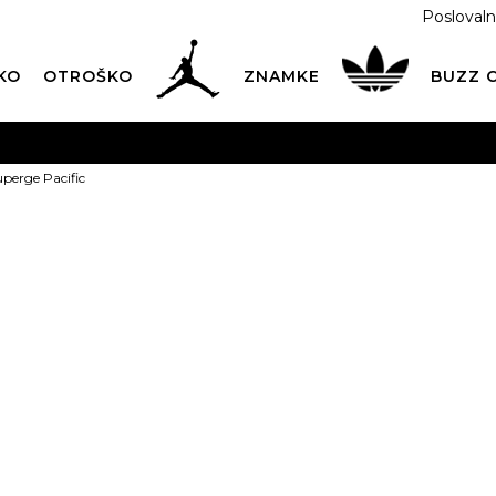
Poslovaln
KO
OTROŠKO
ZNAMKE
BUZZ
PREVZEM NA DPD PAKETOMATIH
SAMO
2,60€
.
perge Pacific
BREZPLAČNA POŠTNINA
na vse nakupe nad 100 EUR
PIŠI NAM
online@buzzsneakers.si
NIKE Superge 
PONUDBA
t
46,19
EUR
Informativna malopr