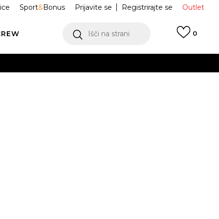
ice
Sport
&
Bonus
Prijavite se
Registrirajte se
Outlet
CREW
Išči na strani
0
Pacific
HM4771-105
ukaj!
Obvesti me o znižanju
odajna cena:
76,99
EUR