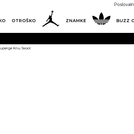
Poslovaln
KO
OTROŠKO
ZNAMKE
BUZZ
PREVZEM NA DPD PAKETOMATIH
SAMO
2,60€
.
uperge Knu Skool
BREZPLAČNA POŠTNINA
na vse nakupe nad 100 EUR
PIŠI NAM
online@buzzsneakers.si
VANS Superge
POSEBNA PONUDBA
t
Popust
17
%
47,49
EUR
Najnižja cena v zadn