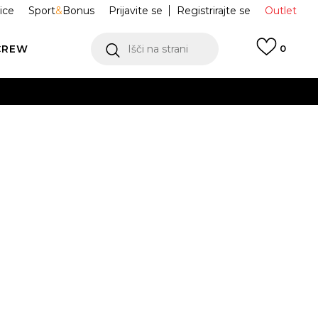
ice
Sport
&
Bonus
Prijavite se
Registrirajte se
Outlet
CREW
Išči na strani
0
 Knu Skool
VN000D22BW2
ukaj!
Obvesti me o znižanju
jih 30 dneh:
56,99
EUR