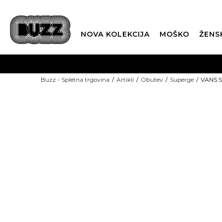
NOVA KOLEKCIJA
MOŠKO
ŽENS
Buzz - Spletna trgovina
Artikli
Obutev
Superge
VANS S
SEZONSKE CENE